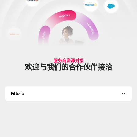
服务商资源对接
欢迎与我们的合作伙伴接洽
Filters
营销代理机构
物流 / 履约服务
ERP 
Trinity42
Return
JST
Digital
Helper
TE
Sdn Bhd