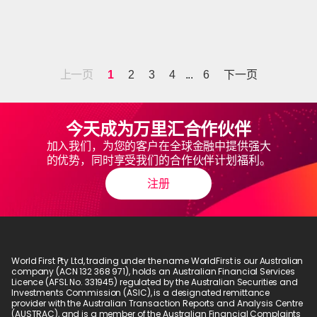
上一页
1
2
3
4
...
6
下一页
今天成为万⾥汇合作伙伴
加入我们，为您的客户在全球金融中提供强大
的优势，同时享受我们的合作伙伴计划福利。
注册
World First Pty Ltd, trading under the name WorldFirst is our Australian 
company (ACN 132 368 971), holds an Australian Financial Services 
Licence (AFSL No. 331945) regulated by the Australian Securities and 
Investments Commission (ASIC), is a designated remittance 
provider with the Australian Transaction Reports and Analysis Centre 
(AUSTRAC), and is a member of the Australian Financial Complaints 