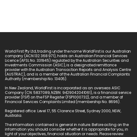
World First Pty Ltd, trading under the name WorldFirst is our Australian 
company (ACN 132 368 971), holds an Australian Financial Services 
Licence (AFSL No. 331945) regulated by the Australian Securities and 
Investments Commission (ASIC), is a designated remittance 
provider with the Australian Transaction Reports and Analysis Centre 
(AUSTRAC), and is a member of the Australian Financial Complaints 
Authority (membership No. 13405).
In New Zealand, WorldFirst is incorporated as an overseas ASIC 
Company (CN: 5837089, NZBN: 9429042041061), is a financial service 
provider (FSP) on the FSP Register (FSP1000732), and a member of 
Financial Services Complaints Limited (membership No. 8696).
Registered office: Level 17, 55 Clarence Street, Sydney 2000, NSW, 
Australia.
The information contained is general in nature. Before acting on the 
information you should consider whether it is appropriate for you, in 
light of your objectives, financial situation or needs. Please review 