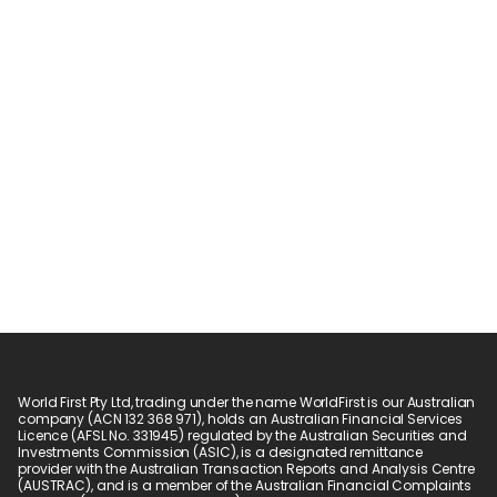
World First Pty Ltd, trading under the name WorldFirst is our Australian 
company (ACN 132 368 971), holds an Australian Financial Services 
Licence (AFSL No. 331945) regulated by the Australian Securities and 
Investments Commission (ASIC), is a designated remittance 
provider with the Australian Transaction Reports and Analysis Centre 
(AUSTRAC), and is a member of the Australian Financial Complaints 