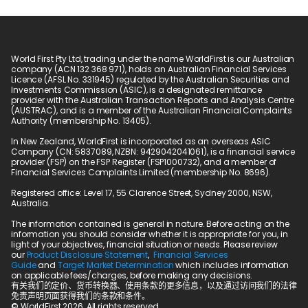
World First Pty Ltd, trading under the name WorldFirst is our Australian 
company (ACN 132 368 971), holds an Australian Financial Services 
Licence (AFSL No. 331945) regulated by the Australian Securities and 
Investments Commission (ASIC), is a designated remittance 
provider with the Australian Transaction Reports and Analysis Centre 
(AUSTRAC), and is a member of the Australian Financial Complaints 
Authority (membership No. 13405).
In New Zealand, WorldFirst is incorporated as an overseas ASIC 
Company (CN: 5837089, NZBN: 9429042041061), is a financial service 
provider (FSP) on the FSP Register (FSP1000732), and a member of 
Financial Services Complaints Limited (membership No. 8696).
Registered office: Level 17, 55 Clarence Street, Sydney 2000, NSW, 
Australia.
The information contained is general in nature. Before acting on the 
information you should consider whether it is appropriate for you, in 
light of your objectives, financial situation or needs. Please review 
our 
Product Disclosure Statement
,  
Financial Services 
Guide
 and 
Target Market Determination
 which includes information 
on applicable fees/charges, before making any decisions.
有关我们的定价、货币转换器、使用条款的更多信息，以及通过访问我们的法律
免责声明页面获得我们的条款和条件。
© WorldFirst 2026, All rights reserved.