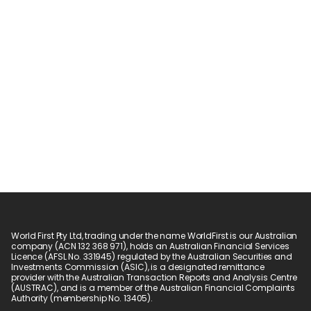
World First Pty Ltd, trading under the name WorldFirst is our Australian 
company (ACN 132 368 971), holds an Australian Financial Services 
Licence (AFSL No. 331945) regulated by the Australian Securities and 
Investments Commission (ASIC), is a designated remittance 
provider with the Australian Transaction Reports and Analysis Centre 
(AUSTRAC), and is a member of the Australian Financial Complaints 
Authority (membership No. 13405).