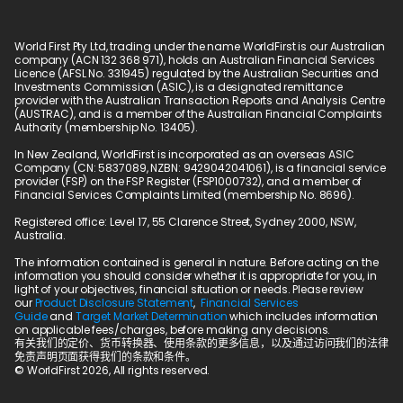
World First Pty Ltd, trading under the name WorldFirst is our Australian 
company (ACN 132 368 971), holds an Australian Financial Services 
Licence (AFSL No. 331945) regulated by the Australian Securities and 
Investments Commission (ASIC), is a designated remittance 
provider with the Australian Transaction Reports and Analysis Centre 
(AUSTRAC), and is a member of the Australian Financial Complaints 
Authority (membership No. 13405).
In New Zealand, WorldFirst is incorporated as an overseas ASIC 
Company (CN: 5837089, NZBN: 9429042041061), is a financial service 
provider (FSP) on the FSP Register (FSP1000732), and a member of 
Financial Services Complaints Limited (membership No. 8696).
Registered office: Level 17, 55 Clarence Street, Sydney 2000, NSW, 
Australia.
The information contained is general in nature. Before acting on the 
information you should consider whether it is appropriate for you, in 
light of your objectives, financial situation or needs. Please review 
our 
Product Disclosure Statement
,  
Financial Services 
Guide
 and 
Target Market Determination
 which includes information 
on applicable fees/charges, before making any decisions.
有关我们的定价、货币转换器、使用条款的更多信息，以及通过访问我们的法律
免责声明页面获得我们的条款和条件。
© WorldFirst 2026, All rights reserved.