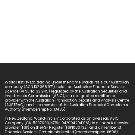
World First Pty Ltd, trading under the name WorldFirst is our Australian 
company (ACN 132 368 971), holds an Australian Financial Services 
Licence (AFSL No. 331945) regulated by the Australian Securities and 
Investments Commission (ASIC), is a designated remittance 
provider with the Australian Transaction Reports and Analysis Centre 
(AUSTRAC), and is a member of the Australian Financial Complaints 
Authority (membership No. 13405).
In New Zealand, WorldFirst is incorporated as an overseas ASIC 
Company (CN: 5837089, NZBN: 9429042041061), is a financial service 
provider (FSP) on the FSP Register (FSP1000732), and a member of 
Financial Services Complaints Limited (membership No. 8696).