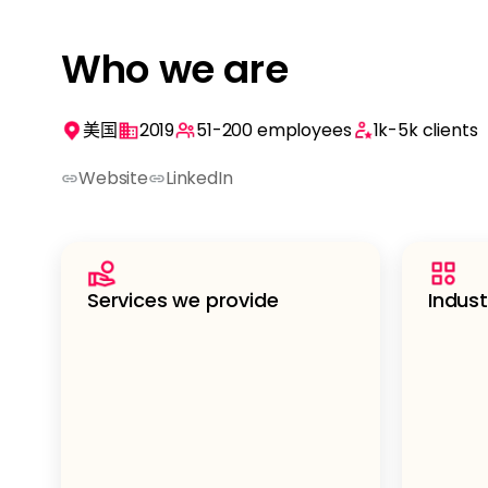
Who we are
美国
2019
51-200
employees
1k-5k
clients
Website
LinkedIn
Services we provide
Indust