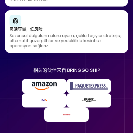
灵活容量，低风险
Sezonsal dalgalanmalara uyum, çoklu taşıyıcı stratejisi,
alternatif güzergâhlar ve yedeklilikle kesintisiz
operasyon sağlarız.
相关的伙伴来自
BRINGGO SHIP