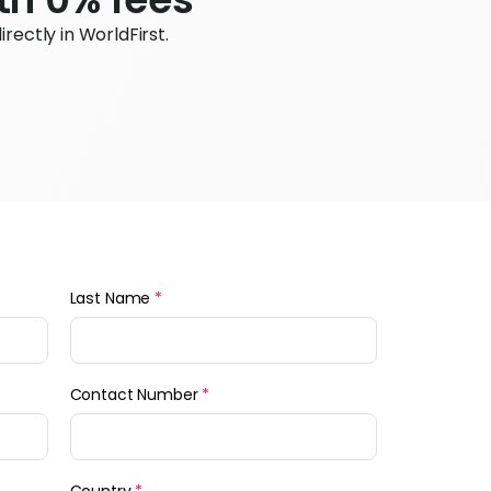
ectly in WorldFirst.
Last Name
*
Contact Number
*
Country
*