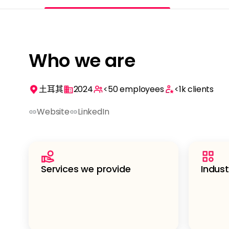
Who we are
土耳其
2024
<50
employees
<1k
clients
Website
LinkedIn
Services we provide
Indust