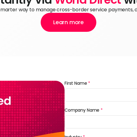
 smarter way to manage cross-border service payments, dir
Learn more
First Name
*
Company Name
*
Industry
*