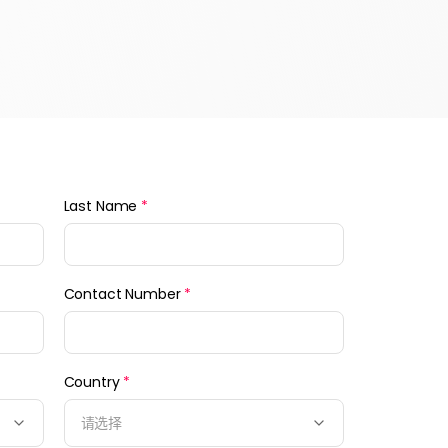
Last Name
*
Contact Number
*
Country
*
请选择