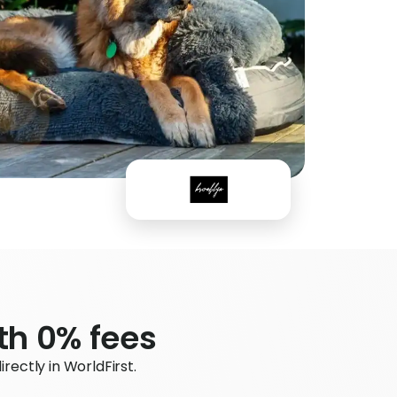
ith 0% fees
ectly in WorldFirst.