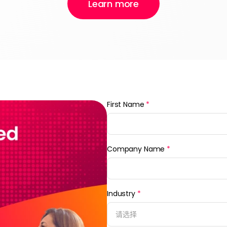
Learn more
First Name
*
Company Name
*
Industry
*
请选择